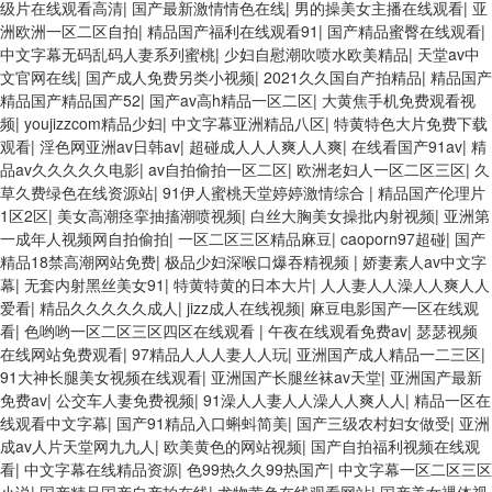
级片在线观看高清
|
国产最新激情情色在线
|
男的操美女主播在线观看
|
亚
洲欧洲一区二区自拍
|
精品国产福利在线观看91
|
国产精品蜜臀在线观看
|
中文字幕无码乱码人妻系列蜜桃
|
少妇自慰潮吹喷水欧美精品
|
天堂av中
文官网在线
|
国产成人免费另类小视频
|
2021久久国自产拍精品
|
精品国产
精品国产精品国产52
|
国产av高h精品一区二区
|
大黄焦手机免费观看视
频
|
youjizzcom精品少妇
|
中文字幕亚洲精品八区
|
特黄特色大片免费下载
观看
|
淫色网亚洲av日韩av
|
超碰成人人人爽人人爽
|
在线看国产91av
|
精
品av久久久久久电影
|
av自拍偷拍一区二区
|
欧洲老妇人一区二区三区
|
久
草久费绿色在线资源站
|
91伊人蜜桃天堂婷婷激情综合
|
精品国产伦理片
1区2区
|
美女高潮痉挛抽搐潮喷视频
|
白丝大胸美女操批内射视频
|
亚洲第
一成年人视频网自拍偷拍
|
一区二区三区精品麻豆
|
caoporn97超碰
|
国产
精品18禁高潮网站免费
|
极品少妇深喉口爆吞精视频
|
娇妻素人av中文字
幕
|
无套内射黑丝美女91
|
特黄特黄的日本大片
|
人人妻人人澡人人爽人人
爱看
|
精品久久久久久成人
|
jizz成人在线视频
|
麻豆电影国产一区在线观
看
|
色哟哟一区二区三区四区在线观看
|
午夜在线观看免费av
|
瑟瑟视频
在线网站免费观看
|
97精品人人人妻人人玩
|
亚洲国产成人精品一二三区
|
91大神长腿美女视频在线观看
|
亚洲国产长腿丝袜av天堂
|
亚洲国产最新
免费av
|
公交车人妻免费视频
|
91澡人人妻人人澡人人爽人人
|
精品一区在
线观看中文字幕
|
国产91精品入口蝌蚪简美
|
国产三级农村妇女做受
|
亚洲
成av人片天堂网九九人
|
欧美黄色的网站视频
|
国产自拍福利视频在线观
看
|
中文字幕在线精品资源
|
色99热久久99热国产
|
中文字幕一区二区三区