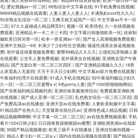
观看
|
成人免费av在线网站
|
国产精品av在线免费观看
|
欧美一级日韩一级
毛
|
爱妃视频av一区二区
|
99热综合中文字幕在线
|
91手机免费在线视频
|
99999精品视频在线观看
|
人妻人妻人人妻人人
|
丰满熟妇xxxx性久久久
|
50岁熟女乱综合一区二区
|
又爽又粗又猛国产一区
|
中文字幕av不卡一区
二区
|
97久久超碰成人精品网页91
|
视频一区 欧美情色
|
久一在线视频免
费观看
|
亚洲精品卡一卡二卡三卡四
|
中文字幕日韩激情欧美一区
|
丝袜制
服欧美日韩另类一区
|
松本一香亚洲av一区
|
国产女人高潮视频免费观看
|
亚洲中文精品一69
|
丰满少了少妇性生交视频
|
骚逼性感美女操逼视频免
费
|
初中逼还很紧视频免费看
|
蜜臀99精品久久久久
|
公侵犯玩弄熟睡人妻
在线观看
|
公交车人妻免费视频
|
老外插美女在线视频
|
亚洲熟女国产午夜
精品
|
国产无套白浆一区二区三区四区
|
国产亚洲精品视频久久久
|
18禁
止床震真人无遮挡
|
天天干天天日少妇网
|
中文字幕av影片免费在线观看
|
午夜福利伦理片在线观看
|
91成人手机在线精品
|
92午夜福利极品少妇久
久一区
|
一区二区三区蜜臀a v
|
9色porny人妻
|
国产1000部啪啪啪网站
|
国产深夜福利精品视频列表
|
亚洲丝袜美腿激情综合
|
免费观看亚洲欧洲
在线视频
|
国产成人亚洲一区二区三区
|
乱色熟女综合一区二区三区四
|
国
产免费高清av在线播放
|
亚洲天堂av在线免费看
|
人妻欧美制服中文字幕
|
91精品国产在热久久
|
天堂最新在线社区av
|
亚洲情色成人精品视频
|
日韩
精品视频啊啊啊
|
中文字幕一区二区二区三区
|
av在线免费视频观看
|
手机
看片1024日韩少妇
|
日日躁夜夜躁狠狠躁av蜜臀
|
亚洲欧洲美洲av在线影
视
|
99国产精品视频播放
|
欧美三级不卡在线播放
|
亚洲自拍偷拍视频一
区
|
精品人妻少妇一区二区aⅴ
|
国内在线精品视频在线观看
|
国产精品综