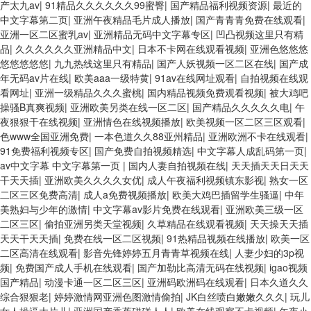
产太九av
|
91精品久久久久久久99蜜臀
|
国产精品福利视频资源
|
最近的
中文字幕第二页
|
亚洲午夜精品毛片成人播放
|
国产青青青免费在线观看
|
亚洲一区二区蜜乳av
|
亚洲精品无码中文字幕专区
|
凹凸视频这里只有精
品
|
久久久久久久亚洲精品中文
|
日本不卡网在线观看视频
|
亚洲色悠悠悠
悠悠悠悠悠
|
九九热线这里只有精品
|
国产人妖视频一区二区在线
|
国产成
年无码av片在线
|
欧美aaa一级特黄
|
91av在线网址观看
|
自拍视频在线观
看网址
|
亚洲一级精品久久久蜜桃
|
国内精品视频免费观看视频
|
被大鸡吧
操骚B真爽视频
|
亚洲欧美另类在线一区二区
|
国产精品久久久久久电
|
午
夜狠狠干在线视频
|
亚洲情色在线视频播放
|
欧美视频一区二区三区观看
|
色www全国亚洲免费
|
一本色道久久88亚州精品
|
亚洲欧洲不卡在线观看
|
91免费福利视频专区
|
国产免费自拍视频精选
|
中文字幕人成乱码第一页
|
av中文字幕 中文字幕第一页
|
国内人妻自拍视频在线
|
天天插天天日天天
干天天插
|
亚洲欧美久久久久女优
|
成人午夜福利视频镇东影视
|
熟女一区
二区三区免费高清
|
成人a免费视频播放
|
欧美大鸡巴插留学生骚逼
|
中年
美熟妇与少年的激情
|
中文字幕av影片免费在线观看
|
亚洲欧美三级一区
二区三区
|
偷拍亚洲另类天堂视频
|
久草精品在线观看视频
|
天天操天天插
天天干天天插
|
免费在线一区二区视频
|
91热精品视频在线播放
|
欧美一区
二区高清在线观看
|
影音先锋婷婷五月青青草视频在线
|
人妻少妇的3p视
频
|
免费国产成人手机在线观看
|
国产加勒比高清无码在线视频
|
igao视频
国产精品
|
动漫卡通一区二区三区
|
亚洲码欧洲码在线观看
|
日本久道久久
综合狠狠老
|
婷婷激情网亚洲色图激情偷拍
|
JK白丝喷白嫩嫩久久久
|
玩儿