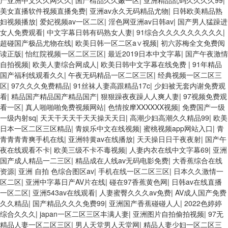
产亚洲中文久久网久久
|
国产棈品久久嫩一区
|
亚洲精品乱码久久久久99
|
美女直播软件视频直播免费
|
亚洲av永久无码精品尤物
|
日韩欧美精品熟
妇视频播放
|
爱妃视频av一区二区
|
淫色网亚洲av日韩av
|
国产男人猛躁进
女人免费观看
|
中文字幕日韩有码熟女人妻
|
91综合久久久久久久久久久
|
超碰国产极品尤物在线
|
欧美日韩一区二区a∨视频
|
初六苏梅全文免费阅
读正版
|
怡红院视频一区二区三区
|
最近2019日本中文字幕
|
国产午夜激情
自拍视频
|
欧美人妻综合网成人
|
欧美日韩中文字幕在线免费
|
91年精品
国产福利线观看久久
|
午夜无码精品一区二区三区
|
经典视频一区二区三
区
|
97久久久免费精品
|
91丝袜人妻高跟精品17c
|
少妇被无套内谢免费观
看
|
精品国产精品国产精品国产
|
狠狠躁夜夜躁人人爽人妻
|
97视频免费观
看一区
|
真人啪啪啪免费视频网站
|
色情按摩XXXXXX视频
|
免费国产一级
一级内射sq
|
天天干天天干天天操天天日
|
高潮少妇高潮久久精品99
|
欧美
日本一区二区三区精品
|
青娱乐中文在线视频
|
蜜桃视频app网站入口
|
青
青青青青爽手机在线
|
亚洲特黄av在线播放
|
天天操日日干夜夜射
|
国产午
夜在线观看不卡
|
欧美三级不卡不毒视频
|
人妻内衣在线中文字幕69
|
亚洲
国产成人精品一二三区
|
精品成在人线av无码电影免费
|
大香蕉综合在线
资源
|
亚洲 自拍 色综合图区av
|
手机在线一区二区三区
|
日本久久激情一
区二区
|
亚洲中字幕日产AV片在线
|
碰在97香蕉黄色网
|
日韩av在线直播
一区二区
|
亚洲543av在线观看
|
人妻蜜臀久久久av免费
|
AV成人国产免费
久久精品
|
国产精品久久久免费99
|
亚洲国产香蕉碰碰人人
|
2022色婷婷
综合久久久
|
japan一区二区三区丰满人妻
|
亚洲图片自拍偷拍视频
|
97无
精品人妻一区二区三区
|
男人天堂男人天堂网
|
精品人妻少妇一区二区三