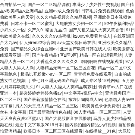
合自拍第一页
|
国产一区二区精品调教
|
丰满少了少妇性生交视频
|
国产精
品v欧美精品v亚洲精品
|
亚洲av成人免费看
|
日韩毛片免费视频观看
|
色偷
偷欧美男人的天堂
|
久久久精品视频久久精品视频
|
亚洲欧美日本视频免
费看
|
日本不卡一区二区蜜乳
|
大屁股熟女少妇一区二区
|
92午夜福利极品
少妇久久一区
|
久产久91精国九品打
|
国产又粗又猛又大爽又黄香借
|
91日
韩欧美后入在线
|
久久久久久99热蜜桃
|
k200tv免费看片成人
|
在线亚洲国
产太九av
|
伊人yiren22综合网
|
av天堂女优日韩在线
|
亚洲欧美久久精品
免费
|
国产精品久久综合亚洲av
|
亚洲国产欧美日韩在线人成
|
欧美激情在
线观看亚洲一区
|
国产午夜精品1区2区3区
|
精品一区在线观看网站
|
人妻
精品人妻一区二区
|
大香蕉久久久久久久久
|
啊啊啊啊在线视频观看
|
97人
人妻人人添人人澡
|
人妻精品无码一区二区三区百花
|
精品一区二区中文
字幕绝色
|
极品扒开粉嫩小av一区二区
|
青青操免费在线观看
|
自由的成
熟女性色视频
|
丁香七月亚洲无码国产精品
|
成人专区禁18处网站
|
五月婷
六月婷婷欧美久久
|
91人妻人人澡人人爽精品萌萝社
|
青青草av入口在线
亚洲一本
|
超碰婷婷婷婷婷色播av
|
中文字幕+乱码+中文
|
亚洲经典国产一
区二区三区
|
国产最新激情情色在线
|
东方伊甸园成人av
|
色噜噜人妻av中
文字幕
|
男人的天堂成人精品一区二区三区
|
欧美黄色录像免费看
|
亚洲
丝袜 中文字幕
|
国产最新激情情色在线
|
88人妻精品一区二区三区
|
人妻
天天爽夜夜爽2区蜜a∨
|
国产大屁股影音在线播放
|
玩弄人妻少妇精品视
频在线
|
最近中文字幕版2019日本
|
国内揄拍国内精品少妇视频
|
自拍偷自
怕亚洲精品
|
欧美日本一区二区三区在线观看
|
在线播放__91色
|
大屁股