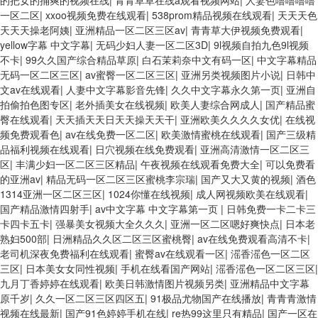
的把女的捅爽的视频在线
|
青青草草在线a观看视频网站
|
人妻色噜噜噜噜
一区二区
|
xxoo视频免费在线观看
|
538prom精品视频在线观看
|
天天天色
天天天操老阿姨
|
亚洲精品一区二区三区av
|
青青草大伊视频免费观看
|
yellow字幕 中文字幕
|
无码少妇人妻一区二区3D
|
9l视频自拍九色9l视频
不卡
|
99久久国产综合精品草原
|
白石茉莉奈中文有码一区
|
中文字幕精品
无码一区二区三区
|
av蜜臀一区二区三区
|
亚洲另类视频图片小说
|
日韩中
文av在线观看
|
人妻中文字幕影音先锋
|
久久中文字幕永久第一页
|
亚洲自
拍偷拍色图专区
|
老外插美女在线视频
|
欧美人妻综合网成人
|
国产精品蜜
臀在线观看
|
天天插天天日天天操天天干
|
亚洲欧美久久久久女优
|
在线视
频免费观看色
|
av在线免费一区二区
|
欧美激情蜜桃在线观看
|
国产三级精
品福利视频在线观看
|
日穴视频在线免费观看
|
亚洲高清激情一区二区三
区
|
丰满少妇一区二区三区精品
|
午夜视频在线观看免费大全
|
可以免费看
的亚洲av
|
精品无码一区二区三区蜜桃李宗瑞
|
国产又大又黄的视频
|
酒色
1314亚洲一区二区三区
|
1024你懂在线视频
|
成人网视频欧美在线观看
|
国产精品激情四射手
|
av中文字幕 中文字幕第一页
|
日韩免费一卡二卡三
卡四卡五卡
|
强暴美女视频大全久久久
|
亚洲一区二区嗯好爽快点
|
日本老
熟妇500部
|
日洲精品久久区二区三区蜜桃臀
|
av在线免费观看高清不卡
|
老司机深夜免费福利在线观看
|
蜜臀av在线观看一区
|
滛香滛色一区二区
三区
|
日本美女女同性视频
|
手机在线看国产网站
|
滛香滛色一区二区三区
|
九月丁香婷婷在线观看
|
欧美日韩激情图片视频另类
|
亚洲精品中文字幕
原千岁
|
久久一区二区三区四区五
|
91极品尤物国产在线播放
|
青青青激情
视频在线最新
|
国产91色婷婷手机在线
|
re热99这里只有精品
|
国产一区在