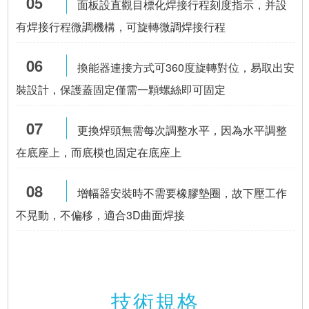
05
面板設直觀目標化焊接行程刻度指示，并設
有焊接行程微調機構，可旋轉微調焊接行程
06
換能器連接方式可360度旋轉對位，易取出安
裝設計，保護蓋固定僅需一顆螺絲即可固定
07
更換焊頭無需每次調整水平，因為水平調整
在底座上，而底模也固定在底座上
08
增幅器
安裝時不需要橡膠墊圈，故下壓工作
不晃動，不偏移，適合3D曲面焊接
技術規格