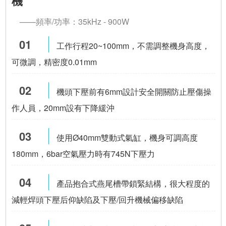
機
——
頻率/功率：35kHz - 900W
01
工作行程20~100mm，不需調整機身高度，
可微調，精密度0.01mm
02
機頭下壓前有6mm設計安全開關防止壓傷操
作人員，20mm設有下降緩沖
03
使用Ø40mm雙動式氣缸，機身可調高度
180mm，6bar空氣壓力時有745N下壓力
04
產品
抱合式燕尾槽帶鎖緊結構，很大程度的
減輕焊頭下壓后仰缺陷及下壓/回升機械偏移缺陷