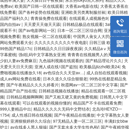
成熟丰满人妻
|
天天操日日干夜夜操
|
东京热tokyo黑人系列
|
精品久久久
免费av
|
欧美国产日韩一区在线观看
|
大香蕉av电影在线
|
大香蕉太香蕉在
线免费看
|
国产各种姿势在线视频
|
亚洲欧美另类离制服丝袜
|
欧美日韩精
品国产福利久久
|
青青操免费在线观看
|
在线观看人成视频色9
|
亚洲风情
国内自拍av
|
天天爱天天做天天舔
|
日韩精品极品在线观看
|
3atv视频在线
观看不卡
|
国产av电影网站一区
|
日本一区二区三区综合网
|
亚洲欧美在线
咨詢電話
视频免费看
|
熟女视频一区二区在线观看
|
中国男人肏女人大屄的视频
|
av
网站免费观看大全
|
久久久久久久久久久午夜电影
|
日韩三级 欧美精品
|
99热国产精品17c
|
日韩精品久久日日躁夜夜躁
|
久久精品aⅴ无码中文字
微信咨詢
字幕蜜桃
|
强d乱码中文字幕熟女亚洲
|
青青青在线视频男人的天堂
|
精品
少妇人妻av免费麻豆
|
九色福利视频在线观看的
|
国产精品理论片久久
|
天
天爱天天日天天摸
|
亚洲人成在线1国产盗拍
|
欧美极品jiizzhd欧美24
|
免
费啪视频在线播放久18
|
av色综合久久天堂av…
|
成人自拍在线观看视频
|
成人av网站免费在线看
|
日本久道久久综合狠狠老
|
99热在线都是精品免
费
|
国产午夜精品久久久久婷看片
|
秋霞网av一区二区三区中文字幕
|
国产
精品国产自产拍在线
|
日韩精选视频在线播放
|
精品在线观看一区二区视
频
|
日韩精品视频啊啊啊
|
国产又粗又硬又黄的免费视频
|
日韩黑人中文字
幕在线观看
|
可以在线观看的视频你懂的
|
精品国产不卡在线观看免费
|
999人妻精品中出
|
精品久久久久久无码中文野结衣
|
北岛玲HEYZO一
1754
|
成人性感日韩在线视频
|
国产午夜精品在线播放
|
中文字幕熟女人妻
视频
|
亚洲狠狠婷婷久久综合
|
97无精品人妻一区二区三区
|
丰满妇女bbw
护士
|
av在线多人黑人狠操
|
国产无套水多大学生性色AV
|
国产午夜精华视