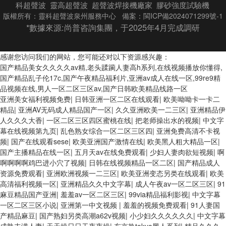
科超聲波
靈高超聲波
超聲波焊接機廠家
膠砂強度試驗機
版權所有：靈科超聲波泉州服務中心 備案：
閩ICP備2024071299號-1
*數據來源:
尚普咨詢集團，于2025年4月完成調研
感谢您访问我们的网站，您可能还对以下资源感兴趣：
国产精品美女久久久久av精,老头蹂躏人妻高h系列,在线视频播放你懂得,
国产精品乱子伦17c,国产午夜精品福利片,亚洲av成人在线一区,99re9精
品视频在线,男人一区二区三区av,国产日韩欧美精品线路一区
亚洲美女福利视频免费
|
日韩亚洲一区二区在线观看
|
欧美呦呦卡一卡二
精品
|
亚洲AV无码成人精品国产一区
|
久久亚洲欧美一二三区
|
亚洲精品伊
人久久久大香
|
一区二区三区四区蜜桃在线
|
把老师操出水的视频
|
中文字
幕在线视频第九页
|
乱色熟女综合一区二区三区四
|
亚洲免费高清不卡视
频
|
国产在线观看sese
|
欧美亚洲国产激情在线
|
欧美黑人粗大精品一区
|
国产主播精品在线一区
|
五月天av在线免费观看
|
少妇人妻肉欲短视频
|
啊
啊啊啊啊鸡巴进小穴了视频
|
日韩在线视频精品一区二区
|
国产精品成人
资源免费观看
|
亚洲欧洲视频一二三区
|
欧美亚洲变态另类在线观看
|
欧美
高清福利视频一区
|
亚洲精品久久中文字幕
|
成人午夜av一区二区三区
|
91
麻豆精品国产亚洲
|
羞羞av一区二区三区
|
99via精品福利影视
|
中文字幕
一区二区三区小说
|
亚洲第一中文视频
|
羞羞的视频免费观看
|
91人妻国
产精品麻豆
|
国产熟妇另类高潮a62v视频
|
小少妇久久久久久久
|
中文字幕