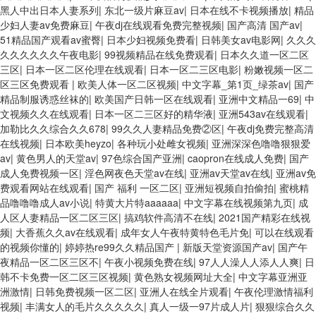
黑人中出日本人妻系列
|
东北一级片麻豆av
|
日本在线不卡视频播放
|
精品
少妇人妻av免费麻豆
|
午夜dj在线观看免费完整视频
|
国产高清 国产av
|
51精品国产观看av蜜臀
|
日本少妇视频免费看
|
日韩美女av电影网
|
久久久
久久久久久久午夜电影
|
99视频精品在线免费观看
|
日本久久道一区二区
三区
|
日本一区二区伦理在线观看
|
日本一区二三区电影
|
粉嫩视频一区二
区三区免费观看
|
欧美人体一区二区视频
|
中文字幕_第1页_绿茶av
|
国产
精品制服诱惑丝袜的
|
欧美国产日韩一区在线观看
|
亚洲中文精品一69
|
中
文视频久久在线观看
|
日本一区二三区好的精华液
|
亚洲543av在线观看
|
加勒比久久综合久久678
|
99久久人妻精品免费②区
|
午夜dj免费完整高清
在线视频
|
日本欧美heyzo
|
各种玩小处雌女视频
|
亚洲深深色噜噜狠狠爱
av
|
黄色男人的天堂av
|
97色综合国产亚洲
|
caopron在线成人免费
|
国产
成人免费视频一区
|
淫色网夜色天堂av在线
|
亚洲av天堂av在线
|
亚洲av免
费观看网站在线观看
|
国产 福利 一区二区
|
亚洲短视频自拍偷拍
|
蜜桃精
品噜噜噜成人av小说
|
特黄大片特aaaaaa
|
中文字幕在线视频第九页
|
成
人区人妻精品一区二区三区
|
搞鸡软件高清不在线
|
2021国产精彩在线视
频
|
大香蕉久久av在线观看
|
成年女人午夜特黄特色毛片免
|
可以在线观看
的视频你懂的
|
婷婷热re99久久精品国产
|
新版天堂资源国产av
|
国产午
夜精品一区二区三区不
|
午夜小视频免费在线
|
97人人澡人人添人人爽
|
日
韩不卡免费一区二区三区视频
|
黄色熟女视频网址大全
|
中文字幕亚洲亚
洲激情
|
日韩免费视频一区二区
|
亚洲人在线全片观看
|
午夜伦理激情福利
视频
|
丰满女人的毛片久久久久久
|
真人一级一97片成人片
|
狠狠综合久久