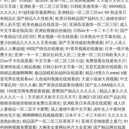
产91
|
国产日韩国产激情av
|
亚洲一区二区免费视频啊
|
天天操天天色天天
日天天舔
|
亚洲欧美一区二区三区导航
|
日韩欧美激情第一页
|
9999精品
久久久久
|
91福利影音最新网址
|
亚洲精品一区二区三区av
|
99 热这里只
有精品2
|
国产精品久久性欧美
|
欧美日韩精品国产福利久久
|
超碰在线97
男人的天堂
|
欧美色极品在线高清一区
|
亚洲高清激情一区二区三区
|
成人
中文字幕在线高清
|
亚洲短视频自拍偷拍
|
日韩av卡一卡二卡三不卡
|
国产
午夜精品1区2区3区
|
男女视频一区在线观看
|
日本熟女中文字幕在线
|
人
妻少妇精品久久久久久天美传媒
|
国产天美传媒剧免费观看
|
97人人添人
躁人人爽超碰
|
99国产情侣在线播放
|
91青草视频在线播放
|
日本一级片免
费大全
|
亚洲一卡一卡二新区乱码无人区二
|
亚洲一区二区日韩欧美久久
|
日av不卡在线观看
|
中文字幕一区二区三区小说
|
免费观看在线黄色大片
|
亚洲情色成人精品视频
|
日韩少妇中文字幕一区
|
克雷瓦提斯在线观看
|
日
韩精品视频啊啊啊
|
极品国模私拍福利在线观看
|
精品18禁久久www
|
k频
道宅男在线观看av
|
九色福利视频在线观看的
|
大逼小逼操大屌视频
|
中文
字幕乱码一区久久麻
|
国产资源在线观看你懂得
|
国产女人AAA级久久久
级
|
168黄页网免费观看视频
|
蜜臀国产精品久久久久久
|
精品人妻久久久
久久久久一久
|
天天插天天射天天日天天干
|
亚洲区1区3区4区产品乱码
|
狠狠添狠狠添狠狠添免费出高潮水
|
亚洲欧美日本高清在线观看
|
成人区
人妻精品一区二区不卡蜜臀
|
成人激情午夜中文字幕
|
成年女人午夜特黄
特色毛片免
|
啊啊啊啊在线视频观看
|
日本不卡二卡三卡四卡
|
久久久久久
老熟妇熟女
|
精品国产一区二区三区香蕉不卡
|
亚洲天堂啪啪爱之巢穴
|
91
色哟哟视频免费观看
|
大胸美女黄网站色片大全亚洲
|
国产精品网在线观