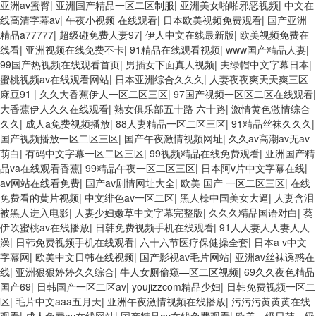
亚洲av蜜臀
|
亚洲国产精品一区二区制服
|
亚洲美女啪啪邪恶视频
|
中文在
线高清字幕av
|
午夜小视频 在线观看
|
日本欧美视频免费观看
|
国产亚洲
精品a77777
|
超级碰免费人妻97
|
伊人中文在线最新版
|
欧美视频免费在
线看
|
亚洲视频在线免费不卡
|
91精品在线观看视频
|
www国产精品人妻
|
99国产热视频在线观看首页
|
男插女下面真人视频
|
夫绿帽中文字幕日本
|
蜜桃视频av在线观看网站
|
日本亚洲综合久久久
|
人妻夜夜爽天天爽三区
麻豆91
|
久久大香蕉伊人一区二区三区
|
97国产视频一区区二区在线观看
|
大香蕉伊人久久在线观看
|
熟女俱乐部五十路 六十路
|
激情黄色激情综合
久久
|
成人a免费视频播放
|
88人妻精品一区二区三区
|
91精品丝袜久久久
|
国产视频播放一区二区三区
|
国产午夜激情视频网址
|
久久av高潮av无av
萌白
|
有码中文字幕一区二区三区
|
99视频精品在线免费观看
|
亚洲国产精
品va在线观看香蕉
|
99精品午夜一区二区三区
|
日本阿v片中文字幕在线
|
av网站在线看免费
|
国产av剧情网址大全
|
欧美 国产 一区二区三区
|
在线
免费看的黄片视频
|
中文绯色av一区二区
|
黑人橾中国美女大逼
|
人妻含泪
被黑人进入电影
|
人妻少妇嫩草中文字幕完整版
|
久久久精品国语对白
|
葵
伊吹蜜桃av在线播放
|
日韩免费视频手机在线观看
|
91人人妻人人妻人人
澡
|
日韩免费视频手机在线观看
|
六十六节医疗保健操全套
|
日本a v中文
字幕网
|
欧美中文日韩在线视频
|
国产影视av毛片网站
|
亚洲av丝袜诱惑在
线
|
亚洲狠狠婷婷久久综合
|
牛人女厕偷窥—区二区视频
|
69久久夜色精品
国产69
|
日韩国产一区二区av
|
youjizzcom精品少妇
|
日韩免费视频一区二
区
|
毛片中文aaa五月天
|
亚洲午夜激情视频在线播放
|
污污污黄黄黄在线