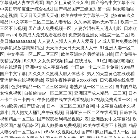
字幕乱码人妻在线观看
|
国产又粗又硬又长又爽
|
国产综合中文字幕不卡
|
中美日韩印度亚洲综合在线
|
国产精品国产三级区别第一集
|
男女啪啪啪
动态视频
|
天天日天天摸天天碰
|
欧美在线中文字幕第一页
|
热99re6久久
精品
|
中文字幕一二区二三区人妻专区
|
久久av高潮av无av萌白
|
欧美一二
三区不卡视频
|
国产成人免费视频一区
|
人妻含泪被黑人进入电影
|
日本欧
美heyzo
|
欧美成人免费观看在线看
|
免费观看亚洲女同性恋一区二区
|
欧
美日韩aaaaaaaaa
|
人人妻人人澡人人爽人人爱看
|
51成人看片免费软件
|
玩弄饥渴放荡美熟妇岳
|
天天插天天日天天摸人人干
|
91亚洲人妻一区二
区
|
中文字幕一区二区二区三区
|
欧美亚洲综合另类清纯自拍
|
国产免费午
夜精品视频
|
9久9久女女免费视频精品
|
在线播放__91色
|
啪啪啪啪啪啪
啪在线观看
|
亚洲中文成人字幕在线
|
全国av一卡二卡三卡免费
|
99精品
国产中文字幕
|
久久久久久蜜桃大胆人体艺术
|
男人的天堂黄色在线观看
|
亚洲情色在线视频播放
|
亚洲午夜性春猛交xxxx粉嫩
|
日穴视频在线免费
观看
|
色少妇精品一区二区三区网站
|
老熟妇乱一区二区三区
|
自由的成熟
女性色视频
|
自拍偷拍av一区二区三区
|
亚洲国产成人精品一二三区
|
日本
不卡二卡三卡四卡
|
午夜伦理在线在线观看视频
|
97视频免费观看一区
|
日
本va欧美va国产综合va
|
日本一区二区三区综合网
|
中文字幕在线永久视
频小
|
男人把女人桶到爽午夜视频
|
日韩亚洲一区二区在线观看
|
日韩在线
视频精品一区二区
|
国产深夜福利精品视频列表
|
亚洲熟女中文字幕站
|
欧
美区国产精品日韩区
|
真人做爰69免费视频
|
欧美在线观察不卡视频
|
精品
人妻少妇一区二区aⅴ
|
x8x8中文视频在线
|
国产91麻豆精品成人一区
|
国