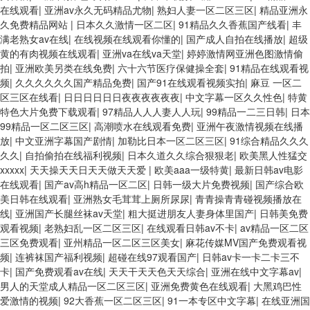
在线观看
|
亚洲av永久无码精品尤物
|
熟妇人妻一区二区三区
|
精品亚洲永
久免费精品网站
|
日本久久激情一区二区
|
91精品久久香蕉国产线看
|
丰
满老熟女av在线
|
在线视频在线观看你懂的
|
国产成人自拍在线播放
|
超级
黄的有肉视频在线观看
|
亚洲va在线va天堂
|
婷婷激情网亚洲色图激情偷
拍
|
亚洲欧美另类在线免费
|
六十六节医疗保健操全套
|
91精品在线观看视
频
|
久久久久久久国产精品免费
|
国产91在线观看视频实拍
|
麻豆 一区二
区三区在线看
|
日日日日日日夜夜夜夜夜夜
|
中文字幕一区久久性色
|
特黄
特色大片免费下载观看
|
97精品人人人妻人人玩
|
99精品一二三日韩
|
日本
99精品一区二区三区
|
高潮喷水在线观看免费
|
亚洲午夜激情视频在线播
放
|
中文亚洲字幕国产剧情
|
加勒比日本一区二区三区
|
91综合精品久久久
久久
|
自拍偷拍在线福利视频
|
日本久道久久综合狠狠老
|
欧美黑人性猛交
xxxxx
|
天天操天天日天天做天天爱
|
欧美aaa一级特黄
|
最新日韩av电影
在线观看
|
国产av高h精品一区二区
|
日韩一级大片免费视频
|
国产综合欧
美日韩在线观看
|
亚洲熟女毛茸茸上厕所尿尿
|
青青操青青碰视频播放在
线
|
亚洲国产长腿丝袜av天堂
|
粗大挺进朋友人妻身体里国产
|
日韩美免费
观看视频
|
老熟妇乱一区二区三区
|
在线观看日韩av不卡
|
av精品一区二区
三区免费观看
|
亚州精品一区二区三区美女
|
麻花传媒MV国产免费观看视
频
|
连裤袜国产福利视频
|
超碰在线97观看国产
|
日韩av卡一卡二卡三不
卡
|
国产免费观看av在线
|
天天干天天色天天综合
|
亚洲在线中文字幕av
|
男人的天堂成人精品一区二区三区
|
亚洲免费黄色在线观看
|
大黑鸡巴性
爱激情的视频
|
92大香蕉一区二区三区
|
91一本专区中文字幕
|
在线亚洲国