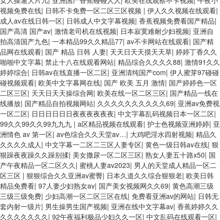
女人操逼大片儿
|
亚洲国产香蕉碰碰人人
|
欧美在线观察不卡视频
|
午夜小
视频免费在线
|
日韩不卡免费一区二区三区视频
|
伊人久久视频在线观看
|
成人av在线日韩一区
|
日韩成人中文字幕视频
|
香蕉视频免费看国产精品
|
国产高清 国产av
|
激情老司机在线视频
|
日本寂寞难耐少妇视频
|
亚洲自
拍高清国产九色
|
一本精品99久久精品77
|
av不卡网站在线观看
|
国产精
品网在线观看
|
国产 精品 日韩 人妻
|
天天日天天摸天天草
|
婷婷丁香久久
啪啪中文字幕
|
禁止十八在线观看网站
|
精品综合久久久久88
|
激情91久久
婷婷综合
|
日韩av在线直播一区二区
|
亚洲清纯国产com
|
伊人蜜芽97碰碰
碰视频观看
|
欧美中文字幕网在线
|
国产 欧美 五月 激情
|
国产婷婷色一区
二区三区
|
天天日天天操综合网
|
欧美在线一区二区三区
|
国产精品一线在
线播放
|
国产精品自拍视频网站
|
久久久久久久久久久久69
|
亚洲av免费视
一区二区
|
日日日日日日夜夜夜夜夜夜
|
中文字幕乱码视频日本一区二区
|
99久久99久久99九九九
|
a区精品视频在线观看
|
护士色视频亚洲婷婷
|
亚
洲情色 av 第一区
|
av色综合久久天堂av…
|
大鸡吧淫水四射视频
|
精品久
久久久久成人
|
中文字幕一二区二三区人妻专区
|
黄色一级日韩av在线
|
狠
狠躁夜夜躁久久躁别揉
|
美女撒尿一区二区三区
|
熟女人妻五十路x50
|
国
产午夜精品一区二区久久
|
蜜桃人妻av2023
|
男人的天堂成人精品一区二
区三区
|
狠狠综合久久亚洲av蜜臀
|
日本久道久久综合狠狠老
|
欧美日韩
精品免费看
|
97人妻少妇熟女av
|
国产美女视频网久久69
|
黄色高潮三级
三级三级免费
|
少妇高潮一区二区三区在线
|
免费看亚洲av的网站
|
日韩无
套内射一级片
|
男生操男生国产视频
|
亚洲在线中文字幕av
|
香蕉婷婷久久
久久久久久久久
|
92午夜福利极品少妇久久一区
|
中文乱码在线观看一区
|