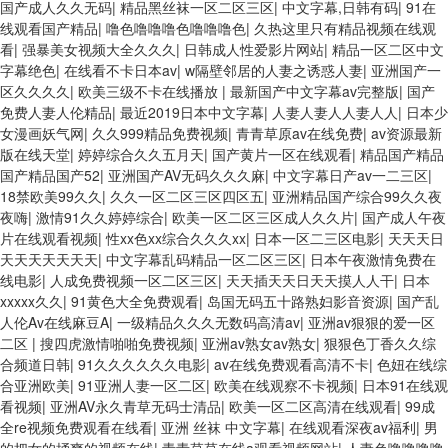
国产成人久久无码
|
精品黑丝袜一区二区三区
|
中文字幕,日韩有码
|
91在
线观看国产精品
|
噜色噜噜噜色噜噜噜色
|
久热这里只有精品视频在线观
看
|
强暴美女视频大全久久久
|
日韩成人性爱影片网站
|
精品一区二区中文
字幕绝色
|
在线看不卡日本av
|
w隔壁邻居的人妻之诱惑人妻
|
亚洲国产一
区久久久久
|
欧美三级不卡在线播放
|
最新国产中文字幕av完整版
|
国产
免费人妻人伦精品
|
最近2019日本中文字幕
|
人妻人妻人人妻人人
|
日本少
女漫画妖气网
|
久久999精品免费视频
|
青青草原av在线免费
|
av资源最新
版在线天堂
|
婷婷综合久久五月天
|
国产黄片一区在线观看
|
精品国产精品
国产精品国产52
|
亚洲国产AV无码久久久麻
|
中文字幕日产av一二三区
|
18禁欧美99久久
|
久久一区二区三区四区五
|
亚洲精品国产综合99久久夜
夜嗨
|
激情91久久婷婷综合
|
欧美一区二区三区成人久久片
|
国产成人午夜
片在线观看视频
|
性xx色xx综合久久久xx
|
日本一区二三区电影
|
天天天日
天天天天天天天
|
中文字幕乱码精品一区二区三区
|
日本午夜激情免费在
线电影
|
人成免费视频一区二区三区
|
天天插天天日天天摸人人干
|
日本
xxxxx久久
|
91黄色大全免费观看
|
岛国无码五十路熟妇影音资源
|
国产乱
人伦Av在线麻豆A
|
一级精品久久久无数码高清av
|
亚洲av狠狠的爱一区
二区
|
搜四虎激情啪啪免费视频
|
亚洲av熟女av熟女
|
狠狠色丁香久久综
合频道日韩
|
91久久久久久久电影
|
av在线免费观看高清不卡
|
色妞在线综
合亚洲欧美
|
91亚洲人妻一区二区
|
欧美在线观察不卡视频
|
日本91在线观
看视频
|
亚洲AV永久青草无码士清品
|
欧美一区二区高清在线观看
|
99成
全re视频免费观看在线看
|
亚洲 丝袜 中文字幕
|
在线观看深夜av福利
|
男