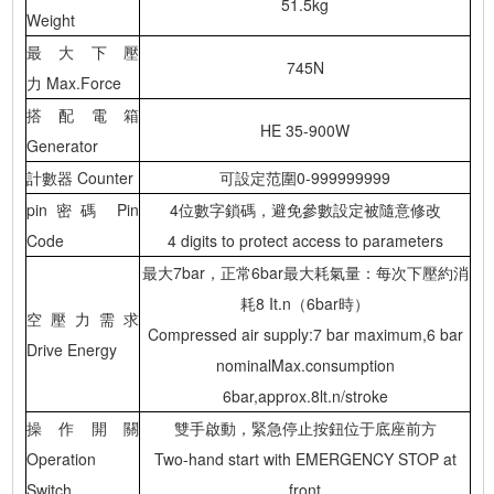
51.5kg
Weight
最大下壓
745N
力 Max.Force
搭配電箱
HE 35-900W
Generator
計數器 Counter
可設定范圍0-999999999
pin密碼 Pin
4位數字鎖碼，避免參數設定被隨意修改
Code
4 digits to protect access to parameters
最大7bar，正常6bar最大耗氣量：每次下壓約消
耗8 It.n（6bar時）
空壓力需求
Compressed air supply:7 bar maximum,6 bar
Drive Energy
nominalMax.consumption
6bar,approx.8lt.n/stroke
操作開關
雙手啟動，緊急停止按鈕位于底座前方
Operation
Two-hand start with EMERGENCY STOP at
Switch
front