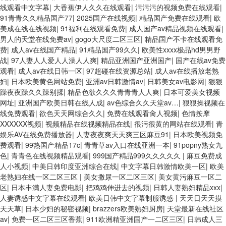
线观看中文字幕
|
大香蕉伊人久久在线观看
|
污污污的视频免费在线观看
|
91青青久久精品国产77
|
2025国产在线视频
|
精品国产免费在线观看
|
欧
美成在线在线视频
|
91福利在线观看免费
|
成人国产av精品视频在线观看
|
男人的天堂在线免费av
|
gogo大尺度二区三区
|
精品国产不卡在线观看免
费
|
成人av在线国产精品
|
91精品国产99久久
|
欧美性xxxx极品hd男男野
战
|
97人妻人人爱人人澡人人爽
|
精品亚洲国产亚洲国产
|
国产在线av免费
观看
|
成人av在线日韩一区
|
97超碰在线资源总站
|
成人av在线播放老熟
妇
|
日本欧美黄色网站免费
|
亚洲av日韩激情av
|
日韩美女av电影网
|
狠狠
躁夜夜躁久久躁别揉
|
精品色欲久久久青青青人人爽
|
日本可爱美女视频
网址
|
亚洲国产欧美日韩在线人成
|
av色综合久久天堂av…
|
狠狠操视频在
线免费观看
|
欲色天天网综合久久
|
免费在线观看肏人视频
|
色情按摩
XXXXXX视频
|
视频精品在线视频精品在线
|
很污很黄的网站在线观看
|
青
娱乐AV在线免费播放器
|
人妻夜夜爽天天爽三区麻豆91
|
日本欧美视频免
费观看
|
99热国产精品17c
|
青青草av入口在线亚洲一本
|
91popny熟女九
色
|
青青色在线视频精品观看
|
999国产精品999久久久久久
|
麻豆免费成
人小视频
|
中美日韩印度亚洲综合在线
|
中文字幕日韩激情欧美一区
|
欧美
老熟妇在线一区二区三区
|
美女撒尿一区二区三区
|
美女黄污麻豆一区二
区
|
日本丰满人妻免费电影
|
把鸡鸡伸进去的视频
|
日韩人妻熟妇精品xxx
|
人妻诱惑中文字幕在线观看
|
欧美日韩中文字幕制服诱惑
|
天天日天天摸
天天草
|
日本少妇的秘密视频
|
brazzers欧美熟妇厨房
|
天堂最新在线社区
av
|
免费一区二区三区香蕉
|
911欧洲精亚洲国产一二区三区
|
日韩成人三