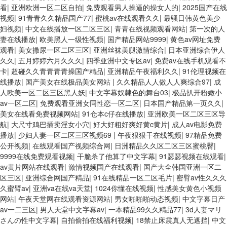
看
|
亚洲欧洲一区二区自拍
|
免费观看男人操逼的操女人的
|
2025国产在线
视频
|
91青青久久精品国产77
|
蜜桃av在线观看久久
|
最骚日韩黄色美少
妇视频
|
中文在线播放一区二区三区
|
青青在线视频观看网站
|
第一次的人
妻在线播放
|
欧美黑人一级性视频
|
国产精品网站9999
|
黄色av网址免费
观看
|
美女撒尿一区二区三区
|
亚洲丝袜美腿激情综合
|
日本亚洲综合伊人
久久
|
五月婷婷六月久久久
|
四季亚洲中文专区av
|
免费av在线手机观看不
卡
|
超碰久久青青青青操国产精品
|
亚洲精品午夜福利久久
|
91伦理视频在
线播放
|
国产美女在线极品美女网站
|
久久精品人人做人人爽综合97
|
成
人欧美一区二区三区黑人妖
|
中文字幕奴隷色的舞台03
|
极品扒开粉嫩小
av一区二区
|
免费观看亚洲女同性恋一区二区
|
日本国产精品第一页久久
|
美女在线看免费视频网站
|
91仓本c仔在线播放
|
亚洲欧美一区二区三区导
航
|
大尺寸鸡巴插卖淫女小穴
|
好大好粗好爽好黄c黄片
|
成人av电影免费
播放
|
少妇人妻一区二区三区视频69
|
午夜狠狠干在线视频
|
97精品免费
公开视频
|
在线观看国产视频综合网
|
日洲精品久久区二区三区蜜桃臀
|
9999在线免费观看视频
|
干脆杀了他算了中文字幕
|
91瑟瑟视频在线观看
|
av黄片网站在线观看
|
激情视频国产在线观看
|
国产大全韩国亚洲一区二
区三区
|
亚洲综合网国产精品
|
91在线精品一区二区毛片
|
密臂av性久久久
久蜜臂av
|
亚洲va在线va天堂
|
1024你懂在线视频
|
性感美女黄色小视频
网站
|
午夜天堂网在线观看资源网站
|
男女啪啪啪动态视频
|
中文字幕日产
av一二三区
|
男人天堂中文字幕av
|
一本精品99久久精品77
|
3d人妻マリ
さんの性中文字幕
|
自拍偷拍在线福利视频
|
18禁止床震真人无遮挡
|
中文