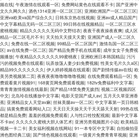
频在线
|
午夜激情在线观看一区
|
免费网站黄色在线观看不卡
|
国产亚洲中
文久久网久久
|
酒色1314亚洲一区二区三区
|
亚洲欧洲国产一区二区三区
|
亚洲va欧美va国产综合久久
|
日韩东京热在线视频
|
亚洲av成人精品国产
|
中文字幕精品无码一区二区三区
|
99日韩在线视频精品
|
一区二区三区水
蜜桃视频
|
精品久久久久久无码中文野结衣
|
夜夜干夜夜操夜夜爽
|
成人区
精品一区二区毛片不卡
|
天天拍天天摸天天爱
|
亚洲国产成人一区二区久
久久
|
免费在线一区二区视频
|
99精品一区二区国产
|
激情岛国一区二区三
区
|
av在线免费一区二区
|
国产精品免费手机在线观看
|
成年女女子免费视
频播放
|
午夜精品久久久久久久99蜜桃夜
|
亚洲欧洲日本韩国精品
|
污污
污的视频免费在线观看
|
玩弄放荡人妻少妇免费视频
|
性美女毛片久久a区
|
精品99久久久久久久久
|
伊人婷婷视频在线观看
|
国产剧情传媒av在线
|
欧
美另类视频第二页
|
夜夜夜夜噜噜噜噜噜视频
|
在线免费观看精品一区
|
免
费观看黄片视频91
|
168黄页网免费观看视频
|
182tv免费福利中文字幕
|
青青青激情视频在线最新
|
国产精品18禁免费无摭挡
|
视频二区视频四区
中文
|
北岛玲在线播放中文字幕
|
电影天堂国产成人av
|
五月天久草亚洲香
蕉
|
亚洲精品女人天堂av麻
|
丝袜美腿av一区二区
|
中文字幕第一页日韩精
品
|
搞黄免费观看网站入口
|
天天日天天操天天干天天舔天天射
|
99热在线
都是精品免费
|
羞羞的视频免费观看
|
人与性口牲恔配视频
|
最新中文字幕
不卡av
|
久久久久久蜜桃大胆人体艺术
|
亚洲另类视频图片小说
|
欧美精品
视频一卡二卡
|
美女福利视频在线网站
|
91一本专区中文字幕
|
自拍偷拍亚
洲色图经典三级
|
国产情色视频在线观看
|
一级黄片免费青青草视频
|
亚洲