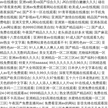
av在线播放
|
亚洲va欧美va国产综合久久
|
JK白丝喷白嫩嫩久久久
|
碰在
97香蕉黄色网
|
亚洲av免费观看网站在线观看
|
欧美成人av在线视频
|
日日
夜夜操国产av
|
国产不卡一区在线观看
|
91青草视频在线播放
|
91手机免
费在线视频
|
国产影视av毛片网站
|
亚洲国产激情自拍视频
|
精品国产99免
费电影
|
亚洲天堂男人网站在线观看
|
亚洲第一视频在线视频
|
亚洲各国成
人av网址播放
|
色9999日韩欧美自拍
|
午夜国产精品福利一二
|
国产成人
免费在线观看
|
午夜国产精品久久久久
|
老头插进去好多水'视频
|
国产麻花
视频十八禁在线观看
|
亚洲特黄av在线播放
|
91成人国产在线观看九色
|
av熟女 中文字幕
|
免费网站黄色在线观看不卡
|
亚洲性色av一区二区
|
亚
洲性色av一区二区
|
91人人爽人人爽人人精
|
国产精品一线在线播放
|
一级
精品久久久无数码高清av
|
美女无遮挡一区二区视频
|
尤物福利视频一区
二区
|
亚洲av吞精久久久久
|
亚洲精品一区二区三区av
|
国产福利小视频在
线免费观看
|
特黄大片特aaaaaa
|
99久久久久久久久96久久
|
日韩精选视
频在线播放
|
国产大全韩国亚洲一区二区三区
|
日本伊人中文字幕在线
|
成
人av毛片免费观看
|
99久久99久久综合
|
深夜宅男视频在线观看成人
|
亚
洲国产欧美日韩综合
|
久久97久久97免视看
|
五十六十日本老熟妇牲
|
五月
天色婷婷中文字幕
|
久久人人添人人爽添人人片va
|
91在线成人免费观看
|
欧美码一二三区线观看
|
日韩亚洲一区二区在线观看
|
亚洲免费在线观看,
|
24小时在线观看av
|
9999精品久久久久
|
熟女诱惑国产精品8区
|
免费在线
观看不卡高清av
|
亚洲精品少妇高潮在线播放
|
水蜜桃在线视频一区二区
三区
|
午夜国产免费直播间av
|
免费看亚洲av的网站
|
影音先锋在线观看国