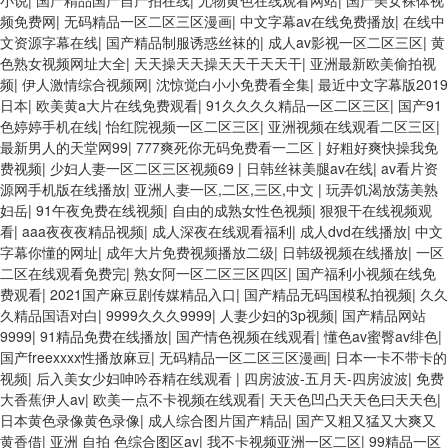
小说
|
国产精品国产自产拍在线
|
尤物黄色在线观看网站
|
国产美女裸体视
频免费网
|
无码精品一区二区三区漫画
|
中文字幕av在线免费播放
|
在线中
文资源字幕在线
|
国产精品制服诱惑丝袜的
|
成人av影视一区二区三区
|
黄
色熟女视频网址大全
|
天天操天天操天天干天天干
|
亚洲最新欧美偷拍视
频
|
伊人激情综合视频网
|
沈惊觉白小小免费看全集
|
最近中文字幕版2019
日本
|
欧美黄a大片在线免费观看
|
91久久久久精品一区二区三区
|
国产91
色婷婷手机在线
|
怡红院视频一区二区三区
|
亚洲视频在线观看二区三区
|
最新男人的天堂网99
|
777爽死你无码免费看一二区
|
好粗好爽快操我免
费视频
|
少妇人妻一区二区三区视频69
|
日韩丝袜美腿av在线
|
av看片资
源网手机版在线播放
|
亚洲人妻一区,二区,三区,中文
|
玩弄饥渴放荡美熟
妇岳
|
91午夜免费在线视频
|
自由的成熟女性色视频
|
狠狠干在线视频观
看
|
aaa夜夜夜精品视频
|
成人深夜在线观看福利
|
成人dvd在线播放
|
中文
字幕你懂的网址
|
成年大片免费视频播放二级
|
日韩级视频在线播放
|
一区
二区在线观看免费完
|
熟女阿一区二区三区四区
|
国产福利小视频在线免
费观看
|
2021国产麻豆剧传媒精品入口
|
国产精品无码国模私拍视频
|
久久
久精品国语对白
|
9999久久久9999
|
人妻少妇的3p视频
|
国产精品网站
9999
|
91精品免费在线播放
|
国产情色视频在线观看
|
懂色av蜜臀av绯色
|
国产freexxxx性播放麻豆
|
无码精品一区二区三区漫画
|
日本一卡不带卡的
视频
|
后入美女少妇呻吟吞精在线观看
|
四房波波-五月天-四房波波
|
免费
大香蕉伊人av
|
欧美一点不卡视频在线观看
|
天天色凹凸天天色曰天天色
|
日本黄色录像黄色录像
|
成人综合图片国产精品
|
国产又粗又猛又大爽又
黄香借
|
亚洲 自拍 色综合图区av
|
我不卡视频亚洲一区二区
|
99精品一区